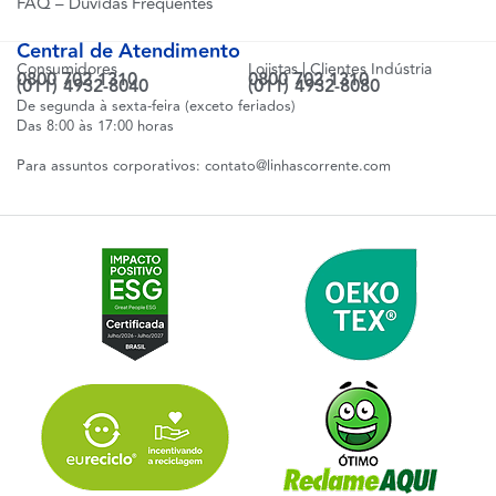
FAQ – Dúvidas Frequentes
Central de Atendimento
Consumidores
Lojistas | Clientes Indústria
0800 702 1310
0800 702 1310
(011) 4932-8040
(011) 4932-8080
De segunda à sexta-feira (exceto feriados)
Das 8:00 às 17:00 horas
Para assuntos corporativos:
contato@linhascorrente.com