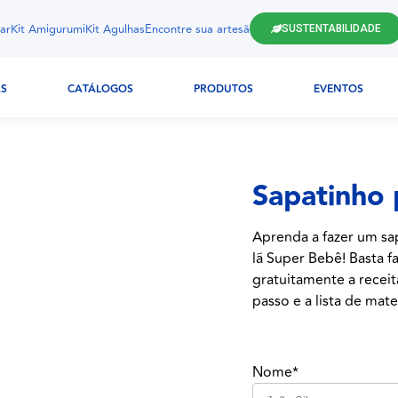
ar
Kit Amigurumi
Kit Agulhas
Encontre sua artesã
SUSTENTABILIDADE
AS
CATÁLOGOS
PRODUTOS
EVENTOS
Sapatinho 
Aprenda a fazer um sa
lã Super Bebê! Basta f
gratuitamente a receit
passo e a lista de mate
Nome*