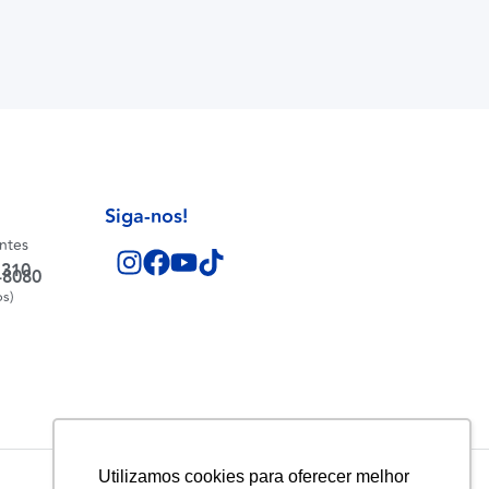
Siga-nos!
entes
1310
-8080
os)
Utilizamos cookies para oferecer melhor