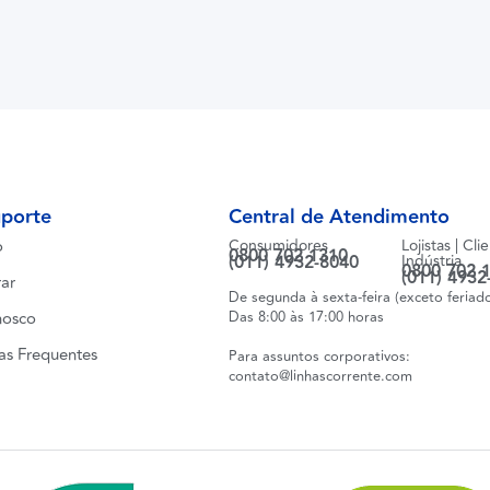
uporte
Central de Atendimento
o
Consumidores
Lojistas | Cli
0800 702 1310
(011) 4932-8040
Indústria
0800 702 
(011) 4932
ar
De segunda à sexta-feira (exceto feriad
nosco
Das 8:00 às 17:00 horas
as Frequentes
Para assuntos corporativos:
contato@linhascorrente.com