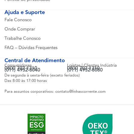
Ajuda e Suporte
Fale Conosco
Onde Comprar
Trabalhe Conosco
FAQ – Dúvidas Frequentes
Central de Atendimento
Consumidores
Lojistas | Clientes Indústria
0800 702 1310
0800 702 1310
(011) 4932-8040
(011) 4932-8080
De segunda à sexta-feira (exceto feriados)
Das 8:00 às 17:00 horas
Para assuntos corporativos:
contato@linhascorrente.com