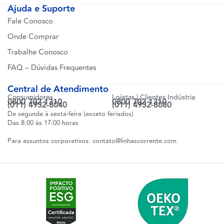
Ajuda e Suporte
Fale Conosco
Onde Comprar
Trabalhe Conosco
FAQ – Dúvidas Frequentes
Central de Atendimento
Consumidores
Lojistas | Clientes Indústria
0800 702 1310
0800 702 1310
(011) 4932-8040
(011) 4932-8080
De segunda à sexta-feira (exceto feriados)
Das 8:00 às 17:00 horas
Para assuntos corporativos:
contato@linhascorrente.com