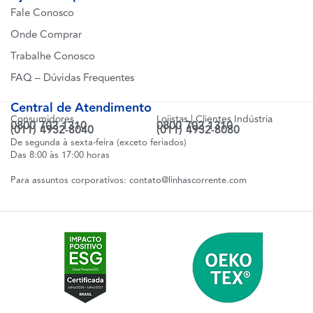
Fale Conosco
Onde Comprar
Trabalhe Conosco
FAQ – Dúvidas Frequentes
Central de Atendimento
Consumidores
Lojistas | Clientes Indústria
0800 702 1310
0800 702 1310
(011) 4932-8040
(011) 4932-8080
De segunda à sexta-feira (exceto feriados)
Das 8:00 às 17:00 horas
Para assuntos corporativos:
contato@linhascorrente.com