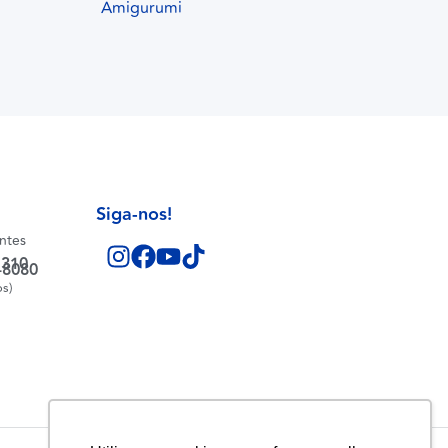
Amigurumi
Siga-nos!
entes
1310
-8080
os)