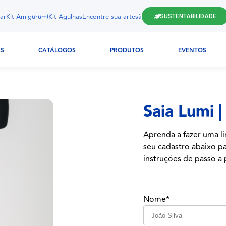
ar
Kit Amigurumi
Kit Agulhas
Encontre sua artesã
SUSTENTABILIDADE
AS
CATÁLOGOS
PRODUTOS
EVENTOS
Saia Lumi |
Aprenda a fazer uma li
seu cadastro abaixo pa
instruções de passo a p
Nome*