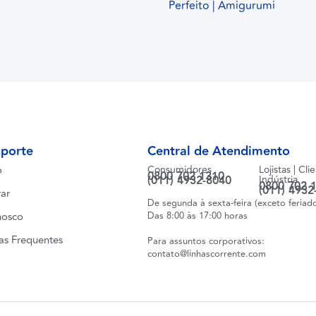
Perfeito | Amigurumi
uporte
Central de Atendimento
o
Consumidores
Lojistas | Cli
0800 702 1310
(011) 4932-8040
Indústria
0800 702 
(011) 4932
ar
De segunda à sexta-feira (exceto feriad
nosco
Das 8:00 às 17:00 horas
as Frequentes
Para assuntos corporativos:
contato@linhascorrente.com