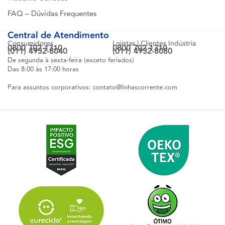
FAQ – Dúvidas Frequentes
Central de Atendimento
Consumidores
Lojistas | Clientes Indústria
0800 702 1310
0800 702 1310
(011) 4932-8040
(011) 4932-8080
De segunda à sexta-feira (exceto feriados)
Das 8:00 às 17:00 horas
Para assuntos corporativos:
contato@linhascorrente.com