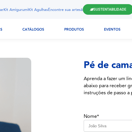
ar
Kit Amigurumi
Kit Agulhas
Encontre sua artesã
SUSTENTABILIDADE
AS
CATÁLOGOS
PRODUTOS
EVENTOS
Pé de cama 
Aprenda a fazer um lin
abaixo para receber gr
instruções de passo a p
Nome*