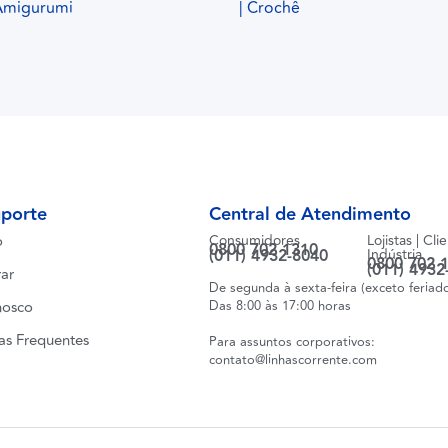
 Amigurumi
| Crochê
uporte
Central de Atendimento
o
Consumidores
Lojistas | Cli
0800 702 1310
(011) 4932-8040
Indústria
0800 702 
(011) 4932
ar
De segunda à sexta-feira (exceto feriad
nosco
Das 8:00 às 17:00 horas
as Frequentes
Para assuntos corporativos:
contato@linhascorrente.com