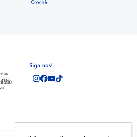
Crochê
Siga-nos!
entes
1310
-8080
os)