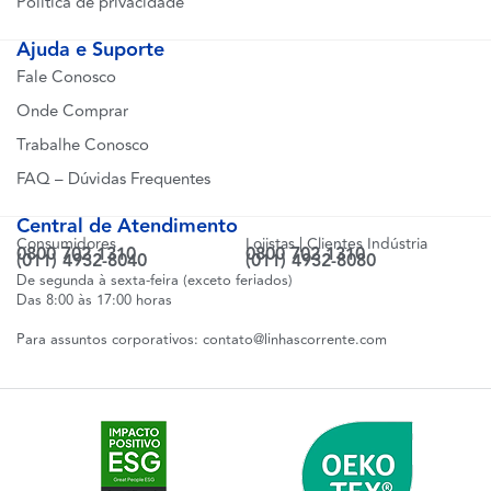
Política de privacidade
Ajuda e Suporte
Fale Conosco
Onde Comprar
Trabalhe Conosco
FAQ – Dúvidas Frequentes
Central de Atendimento
Consumidores
Lojistas | Clientes Indústria
0800 702 1310
0800 702 1310
(011) 4932-8040
(011) 4932-8080
De segunda à sexta-feira (exceto feriados)
Das 8:00 às 17:00 horas
Para assuntos corporativos:
contato@linhascorrente.com