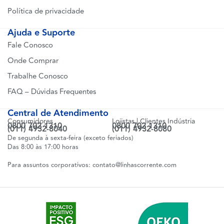
Política de privacidade
Ajuda e Suporte
Fale Conosco
Onde Comprar
Trabalhe Conosco
FAQ – Dúvidas Frequentes
Central de Atendimento
Consumidores
Lojistas | Clientes Indústria
0800 702 1310
0800 702 1310
(011) 4932-8040
(011) 4932-8080
De segunda à sexta-feira (exceto feriados)
Das 8:00 às 17:00 horas
Para assuntos corporativos:
contato@linhascorrente.com