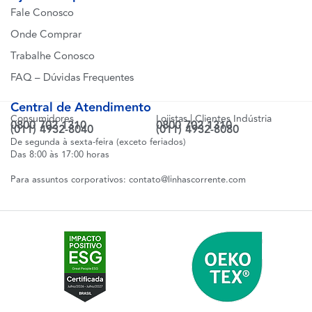
Fale Conosco
Onde Comprar
Trabalhe Conosco
FAQ – Dúvidas Frequentes
Central de Atendimento
Consumidores
Lojistas | Clientes Indústria
0800 702 1310
0800 702 1310
(011) 4932-8040
(011) 4932-8080
De segunda à sexta-feira (exceto feriados)
Das 8:00 às 17:00 horas
Para assuntos corporativos:
contato@linhascorrente.com