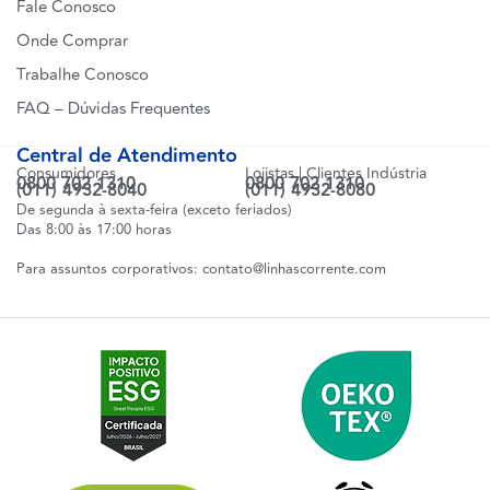
Fale Conosco
Onde Comprar
Trabalhe Conosco
FAQ – Dúvidas Frequentes
Central de Atendimento
Consumidores
Lojistas | Clientes Indústria
0800 702 1310
0800 702 1310
(011) 4932-8040
(011) 4932-8080
De segunda à sexta-feira (exceto feriados)
Das 8:00 às 17:00 horas
Para assuntos corporativos:
contato@linhascorrente.com