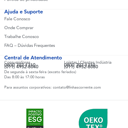
Ajuda e Suporte
Fale Conosco
Onde Comprar
Trabalhe Conosco
FAQ – Dúvidas Frequentes
Central de Atendimento
Consumidores
Lojistas | Clientes Indústria
0800 702 1310
0800 702 1310
(011) 4932-8040
(011) 4932-8080
De segunda à sexta-feira (exceto feriados)
Das 8:00 às 17:00 horas
Para assuntos corporativos:
contato@linhascorrente.com