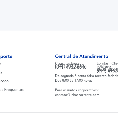
uporte
Central de Atendimento
o
Consumidores
Lojistas | Cli
0800 702 1310
(011) 4932-8040
Indústria
0800 702 
(011) 4932
ar
De segunda à sexta-feira (exceto feriad
nosco
Das 8:00 às 17:00 horas
as Frequentes
Para assuntos corporativos:
contato@linhascorrente.com