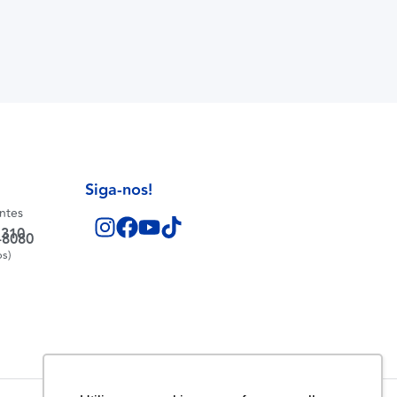
Siga-nos!
entes
1310
-8080
os)