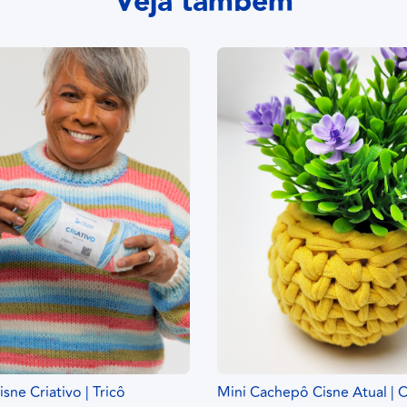
Veja também
isne Criativo | Tricô
Mini Cachepô Cisne Atual | 