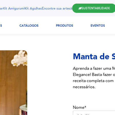
ar
Kit Amigurumi
Kit Agulhas
Encontre sua artesã
SUSTENTABILIDADE
AS
CATÁLOGOS
PRODUTOS
EVENTOS
Manta de S
Aprenda a fazer uma M
Elegance! Basta fazer 
receita completa com a
necessários.
Nome*