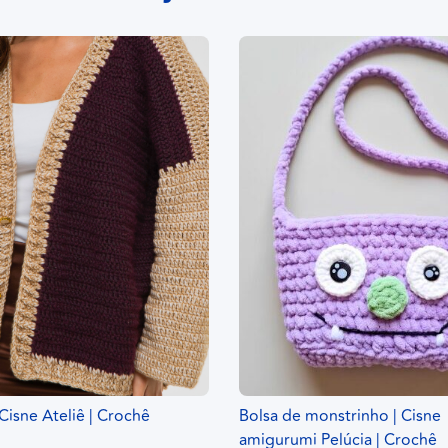
 Cisne Ateliê | Crochê
Bolsa de monstrinho | Cisne
amigurumi Pelúcia | Crochê