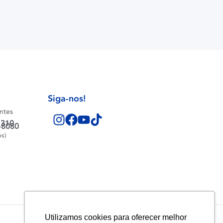
Siga-nos!
entes
1310
-8080
os)
Utilizamos cookies para oferecer melhor