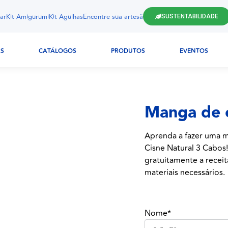
ar
Kit Amigurumi
Kit Agulhas
Encontre sua artesã
SUSTENTABILIDADE
AS
CATÁLOGOS
PRODUTOS
EVENTOS
Manga de c
Aprenda a fazer uma m
Cisne Natural 3 Cabos!
gratuitamente a receit
materiais necessários.
Nome*