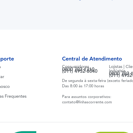
uporte
Central de Atendimento
o
Consumidores
Lojistas | Cli
0800 702 1310
(011) 4932-8040
Indústria
0800 702 
(011) 4932
ar
De segunda à sexta-feira (exceto feriad
nosco
Das 8:00 às 17:00 horas
as Frequentes
Para assuntos corporativos:
contato@linhascorrente.com