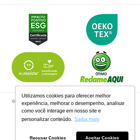
Utilizamos cookies para oferecer melhor
© 2026 | Todos os Direitos Reservados Linhas Corrente - CNPJ
experiência, melhorar o desempenho, analisar
61.148.052/0001-02
como você interage em nosso site e
R. do Manifesto, 705 - Ipiranga, São Paulo - SP, 04209-000
personalizar conteúdo.
Saiba mais
Recusar Cookies
Aceitar Cookies