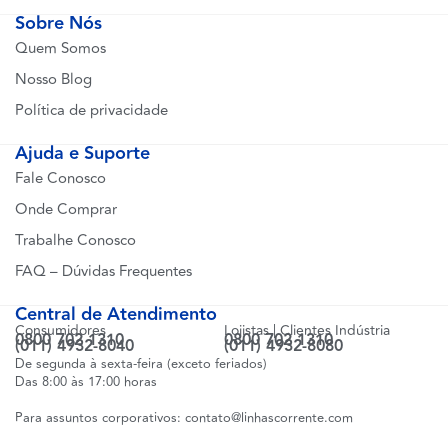
Sobre Nós
Quem Somos
Nosso Blog
Política de privacidade
Ajuda e Suporte
Fale Conosco
Onde Comprar
Trabalhe Conosco
FAQ – Dúvidas Frequentes
Central de Atendimento
Consumidores
Lojistas | Clientes Indústria
0800 702 1310
0800 702 1310
(011) 4932-8040
(011) 4932-8080
De segunda à sexta-feira (exceto feriados)
Das 8:00 às 17:00 horas
Para assuntos corporativos:
contato@linhascorrente.com