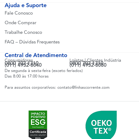
Ajuda e Suporte
Fale Conosco
Onde Comprar
Trabalhe Conosco
FAQ – Dúvidas Frequentes
Central de Atendimento
Consumidores
Lojistas | Clientes Indústria
0800 702 1310
0800 702 1310
(011) 4932-8040
(011) 4932-8080
De segunda à sexta-feira (exceto feriados)
Das 8:00 às 17:00 horas
Para assuntos corporativos:
contato@linhascorrente.com