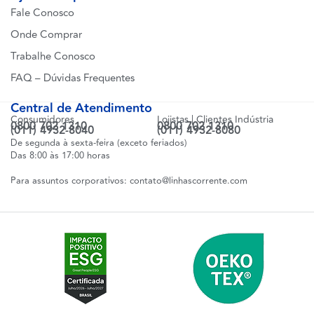
Fale Conosco
Onde Comprar
Trabalhe Conosco
FAQ – Dúvidas Frequentes
Central de Atendimento
Consumidores
Lojistas | Clientes Indústria
0800 702 1310
0800 702 1310
(011) 4932-8040
(011) 4932-8080
De segunda à sexta-feira (exceto feriados)
Das 8:00 às 17:00 horas
Para assuntos corporativos:
contato@linhascorrente.com