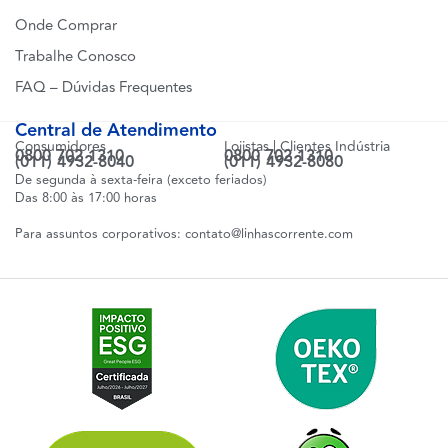
Onde Comprar
Trabalhe Conosco
FAQ – Dúvidas Frequentes
Central de Atendimento
Consumidores
Lojistas | Clientes Indústria
0800 702 1310
0800 702 1310
(011) 4932-8040
(011) 4932-8080
De segunda à sexta-feira (exceto feriados)
Das 8:00 às 17:00 horas
Para assuntos corporativos:
contato@linhascorrente.com