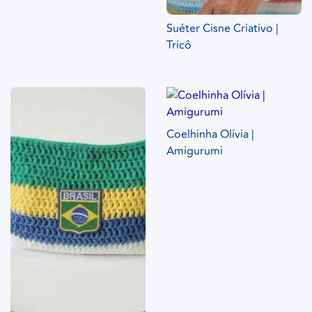
Suéter Cisne Criativo |
Tricô
Coelhinha Olívia |
Amigurumi