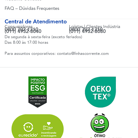
FAQ – Dúvidas Frequentes
Central de Atendimento
Consumidores
Lojistas | Clientes Indústria
0800 702 1310
0800 702 1310
(011) 4932-8040
(011) 4932-8080
De segunda à sexta-feira (exceto feriados)
Das 8:00 às 17:00 horas
Para assuntos corporativos:
contato@linhascorrente.com