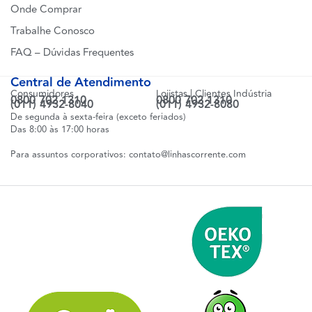
Onde Comprar
Trabalhe Conosco
FAQ – Dúvidas Frequentes
Central de Atendimento
Consumidores
Lojistas | Clientes Indústria
0800 702 1310
0800 702 1310
(011) 4932-8040
(011) 4932-8080
De segunda à sexta-feira (exceto feriados)
Das 8:00 às 17:00 horas
Para assuntos corporativos:
contato@linhascorrente.com