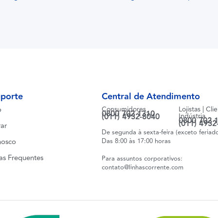
uporte
Central de Atendimento
o
Consumidores
Lojistas | Cli
0800 702 1310
(011) 4932-8040
Indústria
0800 702 
(011) 4932
ar
De segunda à sexta-feira (exceto feriad
nosco
Das 8:00 às 17:00 horas
as Frequentes
Para assuntos corporativos:
contato@linhascorrente.com