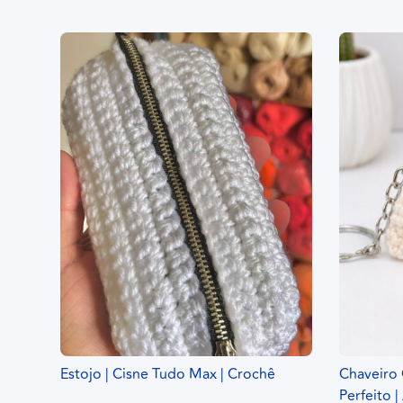
Estojo | Cisne Tudo Max | Crochê
Chaveiro 
Perfeito 