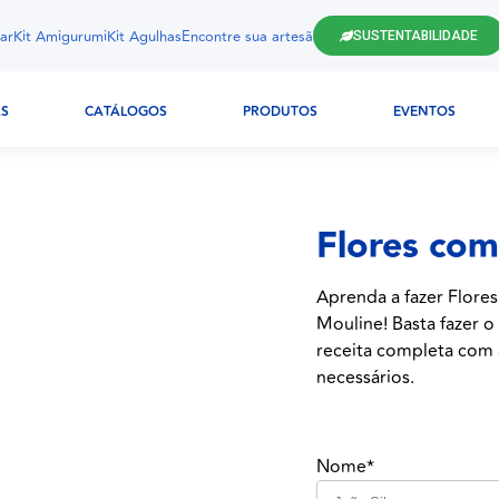
ar
Kit Amigurumi
Kit Agulhas
Encontre sua artesã
SUSTENTABILIDADE
AS
CATÁLOGOS
PRODUTOS
EVENTOS
Flores com
Aprenda a fazer Flore
Mouline! Basta fazer o
receita completa com a
necessários.
Nome*