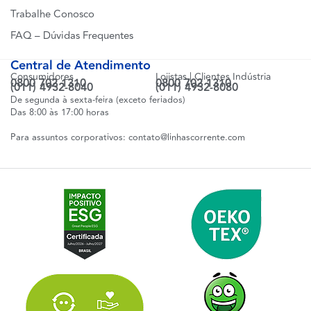
Trabalhe Conosco
FAQ – Dúvidas Frequentes
Central de Atendimento
Consumidores
Lojistas | Clientes Indústria
0800 702 1310
0800 702 1310
(011) 4932-8040
(011) 4932-8080
De segunda à sexta-feira (exceto feriados)
Das 8:00 às 17:00 horas
Para assuntos corporativos:
contato@linhascorrente.com