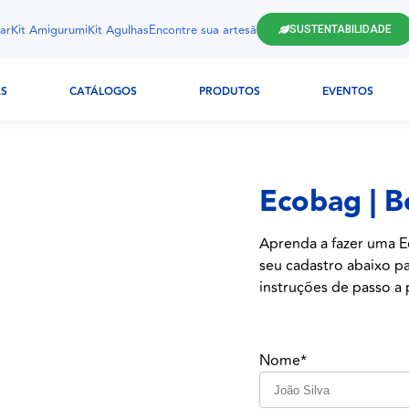
ar
Kit Amigurumi
Kit Agulhas
Encontre sua artesã
SUSTENTABILIDADE
AS
CATÁLOGOS
PRODUTOS
EVENTOS
Ecobag | 
Aprenda a fazer uma Ec
seu cadastro abaixo p
instruções de passo a p
Nome*