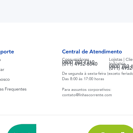
uporte
Central de Atendimento
o
Consumidores
Lojistas | Cli
0800 702 1310
(011) 4932-8040
Indústria
0800 702 
(011) 4932
ar
De segunda à sexta-feira (exceto feriad
nosco
Das 8:00 às 17:00 horas
as Frequentes
Para assuntos corporativos:
contato@linhascorrente.com