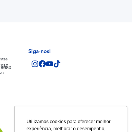
Siga-nos!
entes
1310
-8080
os)
Utilizamos cookies para oferecer melhor
experiência, melhorar o desempenho,