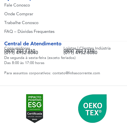
Fale Conosco
Onde Comprar
Trabalhe Conosco
FAQ – Dúvidas Frequentes
Central de Atendimento
Consumidores
Lojistas | Clientes Indústria
0800 702 1310
0800 702 1310
(011) 4932-8040
(011) 4932-8080
De segunda à sexta-feira (exceto feriados)
Das 8:00 às 17:00 horas
Para assuntos corporativos:
contato@linhascorrente.com