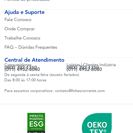
Ajuda e Suporte
Fale Conosco
Onde Comprar
Trabalhe Conosco
FAQ – Dúvidas Frequentes
Central de Atendimento
Consumidores
Lojistas | Clientes Indústria
0800 702 1310
0800 702 1310
(011) 4932-8040
(011) 4932-8080
De segunda à sexta-feira (exceto feriados)
Das 8:00 às 17:00 horas
Para assuntos corporativos:
contato@linhascorrente.com