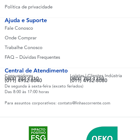
Política de privacidade
Ajuda e Suporte
Fale Conosco
Onde Comprar
Trabalhe Conosco
FAQ – Dúvidas Frequentes
Central de Atendimento
Consumidores
Lojistas | Clientes Indústria
0800 702 1310
0800 702 1310
(011) 4932-8040
(011) 4932-8080
De segunda à sexta-feira (exceto feriados)
Das 8:00 às 17:00 horas
Para assuntos corporativos:
contato@linhascorrente.com