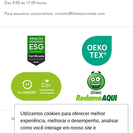
Das 8:00 às 17:00 horas
Para assuntos corporativos:
contato@linhascorrente.com
Utilizamos cookies para oferecer melhor
© 2026 | Todos os Direitos Reservados Linhas Corrente - CNPJ
experiência, melhorar o desempenho, analisar
61.148.052/0001-02
como você interage em nosso site e
R. do Manifesto, 705 - Ipiranga, São Paulo - SP, 04209-000