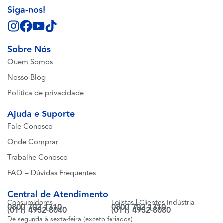
Siga-nos!
Sobre Nós
Quem Somos
Nosso Blog
Política de privacidade
Ajuda e Suporte
Fale Conosco
Onde Comprar
Trabalhe Conosco
FAQ – Dúvidas Frequentes
Central de Atendimento
Consumidores
Lojistas | Clientes Indústria
0800 702 1310
0800 702 1310
(011) 4932-8040
(011) 4932-8080
De segunda à sexta-feira (exceto feriados)