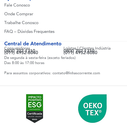
Fale Conosco
Onde Comprar
Trabalhe Conosco
FAQ – Dúvidas Frequentes
Central de Atendimento
Consumidores
Lojistas | Clientes Indústria
0800 702 1310
0800 702 1310
(011) 4932-8040
(011) 4932-8080
De segunda à sexta-feira (exceto feriados)
Das 8:00 às 17:00 horas
Para assuntos corporativos:
contato@linhascorrente.com