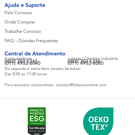
Ajuda e Suporte
Fale Conosco
Onde Comprar
Trabalhe Conosco
FAQ – Dúvidas Frequentes
Central de Atendimento
Consumidores
Lojistas | Clientes Indústria
0800 702 1310
0800 702 1310
(011) 4932-8040
(011) 4932-8080
De segunda à sexta-feira (exceto feriados)
Das 8:00 às 17:00 horas
Para assuntos corporativos:
contato@linhascorrente.com