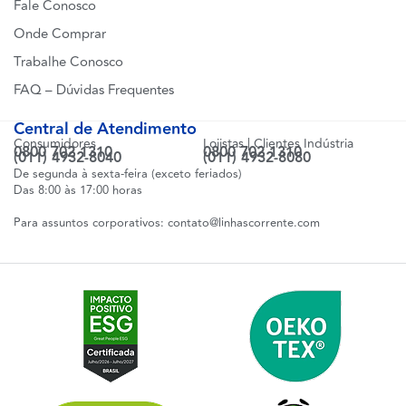
Fale Conosco
Onde Comprar
Trabalhe Conosco
FAQ – Dúvidas Frequentes
Central de Atendimento
Consumidores
Lojistas | Clientes Indústria
0800 702 1310
0800 702 1310
(011) 4932-8040
(011) 4932-8080
De segunda à sexta-feira (exceto feriados)
Das 8:00 às 17:00 horas
Para assuntos corporativos:
contato@linhascorrente.com