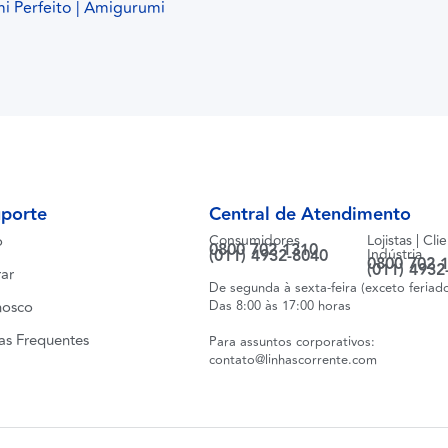
 Perfeito | Amigurumi
uporte
Central de Atendimento
o
Consumidores
Lojistas | Cli
0800 702 1310
(011) 4932-8040
Indústria
0800 702 
(011) 4932
ar
De segunda à sexta-feira (exceto feriad
nosco
Das 8:00 às 17:00 horas
as Frequentes
Para assuntos corporativos:
contato@linhascorrente.com