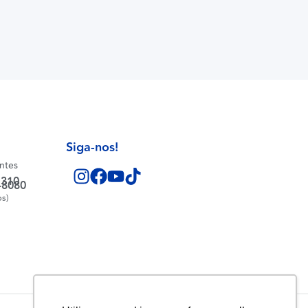
Siga-nos!
entes
1310
-8080
os)