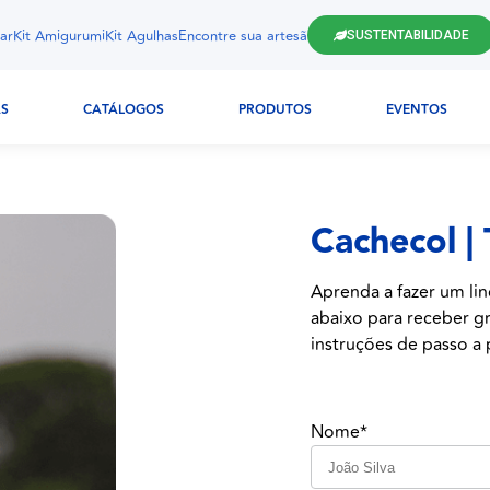
ar
Kit Amigurumi
Kit Agulhas
Encontre sua artesã
SUSTENTABILIDADE
AS
CATÁLOGOS
PRODUTOS
EVENTOS
Cachecol | 
Aprenda a fazer um lin
abaixo para receber gr
instruções de passo a p
Nome*