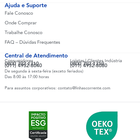
Ajuda e Suporte
Fale Conosco
Onde Comprar
Trabalhe Conosco
FAQ – Dúvidas Frequentes
Central de Atendimento
Consumidores
Lojistas | Clientes Indústria
0800 702 1310
0800 702 1310
(011) 4932-8040
(011) 4932-8080
De segunda à sexta-feira (exceto feriados)
Das 8:00 às 17:00 horas
Para assuntos corporativos:
contato@linhascorrente.com