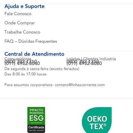
Ajuda e Suporte
Fale Conosco
Onde Comprar
Trabalhe Conosco
FAQ – Dúvidas Frequentes
Central de Atendimento
Consumidores
Lojistas | Clientes Indústria
0800 702 1310
0800 702 1310
(011) 4932-8040
(011) 4932-8080
De segunda à sexta-feira (exceto feriados)
Das 8:00 às 17:00 horas
Para assuntos corporativos:
contato@linhascorrente.com