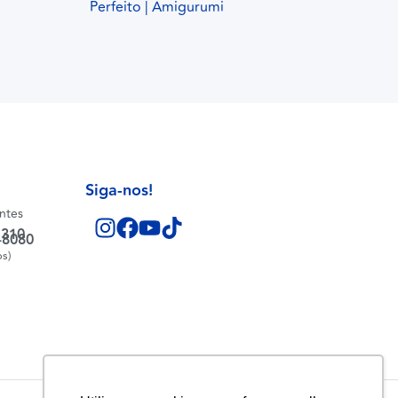
Perfeito | Amigurumi
Siga-nos!
entes
1310
-8080
os)