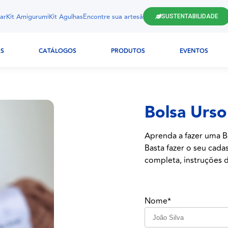
ar
Kit Amigurumi
Kit Agulhas
Encontre sua artesã
SUSTENTABILIDADE
AS
CATÁLOGOS
PRODUTOS
EVENTOS
Bolsa Urso
Aprenda a fazer uma
B
Basta fazer o seu cada
completa, instruções d
Nome*