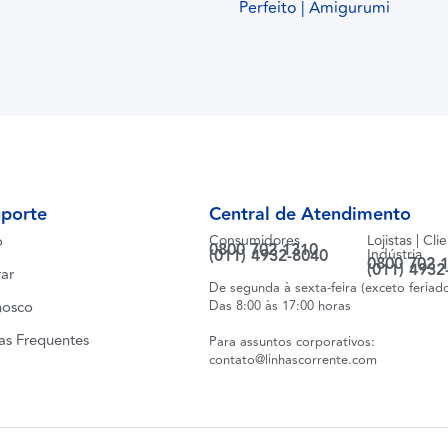
Perfeito | Amigurumi
uporte
Central de Atendimento
o
Consumidores
Lojistas | Cli
0800 702 1310
(011) 4932-8040
Indústria
0800 702 
(011) 4932
ar
De segunda à sexta-feira (exceto feriad
nosco
Das 8:00 às 17:00 horas
as Frequentes
Para assuntos corporativos:
contato@linhascorrente.com