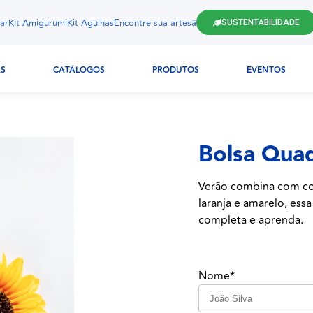
ar
Kit Amigurumi
Kit Agulhas
Encontre sua artesã
SUSTENTABILIDADE
AS
CATÁLOGOS
PRODUTOS
EVENTOS
Bolsa Quad
Verão combina com cor
laranja e amarelo, ess
completa e aprenda.
Nome*