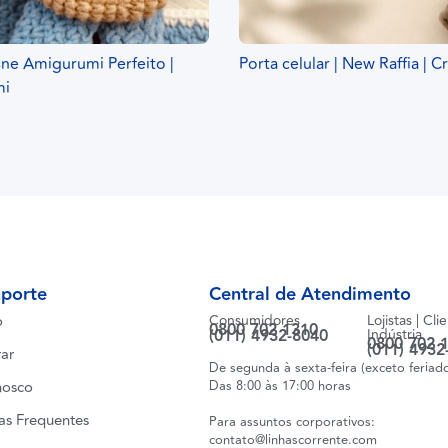
sne Amigurumi Perfeito |
Porta celular | New Raffia | 
mi
uporte
Central de Atendimento
o
Consumidores
Lojistas | Cli
0800 702 1310
(011) 4932-8040
Indústria
0800 702 
(011) 4932
ar
De segunda à sexta-feira (exceto feriad
nosco
Das 8:00 às 17:00 horas
as Frequentes
Para assuntos corporativos:
contato@linhascorrente.com