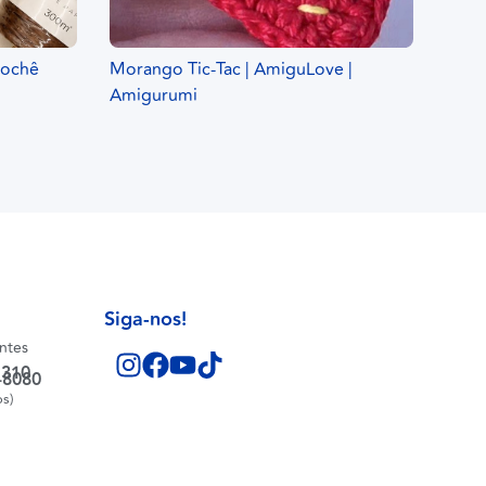
Crochê
Morango Tic-Tac | AmiguLove |
Amigurumi
Siga-nos!
entes
1310
-8080
os)