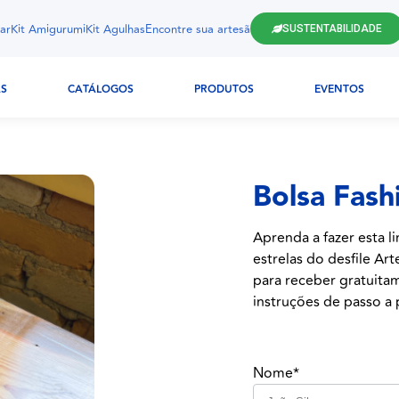
ar
Kit Amigurumi
Kit Agulhas
Encontre sua artesã
SUSTENTABILIDADE
AS
CATÁLOGOS
PRODUTOS
EVENTOS
Bolsa Fash
Aprenda a fazer esta l
estrelas do desfile Ar
para receber gratuitam
instruções de passo a p
Nome*