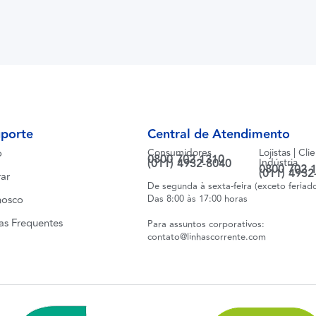
uporte
Central de Atendimento
o
Consumidores
Lojistas | Cli
0800 702 1310
(011) 4932-8040
Indústria
0800 702 
(011) 4932
ar
De segunda à sexta-feira (exceto feriad
nosco
Das 8:00 às 17:00 horas
as Frequentes
Para assuntos corporativos:
contato@linhascorrente.com