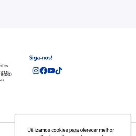
Siga-nos!
entes
1310
-8080
os)
Utilizamos cookies para oferecer melhor