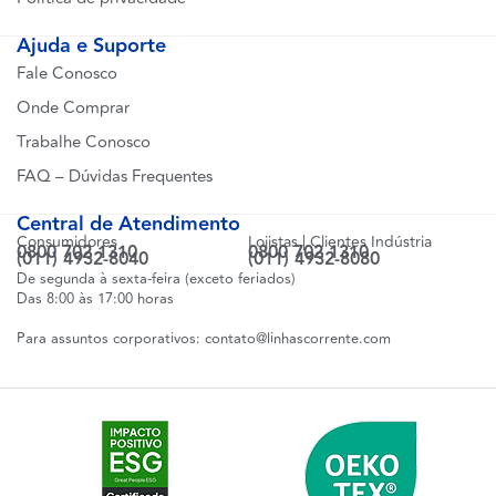
Ajuda e Suporte
Fale Conosco
Onde Comprar
Trabalhe Conosco
FAQ – Dúvidas Frequentes
Central de Atendimento
Consumidores
Lojistas | Clientes Indústria
0800 702 1310
0800 702 1310
(011) 4932-8040
(011) 4932-8080
De segunda à sexta-feira (exceto feriados)
Das 8:00 às 17:00 horas
Para assuntos corporativos:
contato@linhascorrente.com