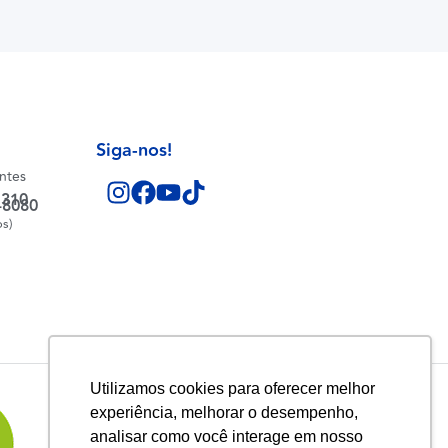
Siga-nos!
entes
1310
-8080
os)
Utilizamos cookies para oferecer melhor
experiência, melhorar o desempenho,
analisar como você interage em nosso