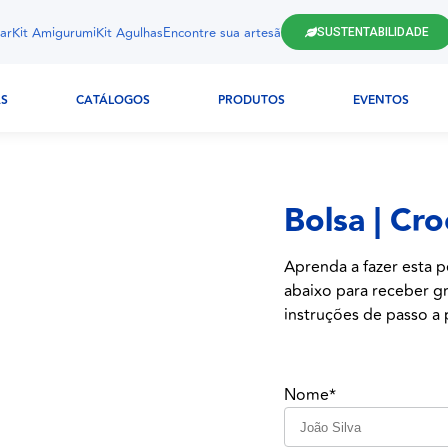
ar
Kit Amigurumi
Kit Agulhas
Encontre sua artesã
SUSTENTABILIDADE
AS
CATÁLOGOS
PRODUTOS
EVENTOS
Bolsa | Cr
Aprenda a fazer esta p
abaixo para receber gr
instruções de passo a p
Nome*