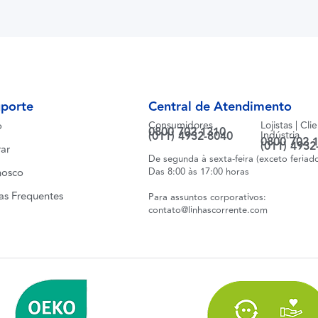
uporte
Central de Atendimento
o
Consumidores
Lojistas | Cli
0800 702 1310
(011) 4932-8040
Indústria
0800 702 
(011) 4932
ar
De segunda à sexta-feira (exceto feriad
nosco
Das 8:00 às 17:00 horas
as Frequentes
Para assuntos corporativos:
contato@linhascorrente.com