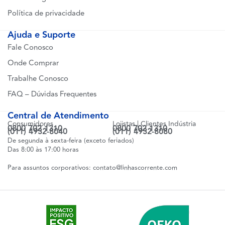
Política de privacidade
Ajuda e Suporte
Fale Conosco
Onde Comprar
Trabalhe Conosco
FAQ – Dúvidas Frequentes
Central de Atendimento
Consumidores
Lojistas | Clientes Indústria
0800 702 1310
0800 702 1310
(011) 4932-8040
(011) 4932-8080
De segunda à sexta-feira (exceto feriados)
Das 8:00 às 17:00 horas
Para assuntos corporativos:
contato@linhascorrente.com