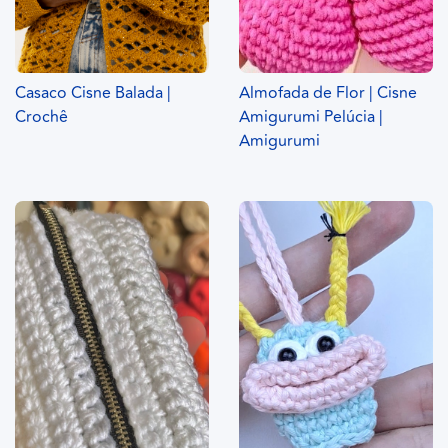
Casaco Cisne Balada |
Almofada de Flor | Cisne
Crochê
Amigurumi Pelúcia |
Amigurumi