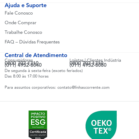
Ajuda e Suporte
Fale Conosco
Onde Comprar
Trabalhe Conosco
FAQ – Dúvidas Frequentes
Central de Atendimento
Consumidores
Lojistas | Clientes Indústria
0800 702 1310
0800 702 1310
(011) 4932-8040
(011) 4932-8080
De segunda à sexta-feira (exceto feriados)
Das 8:00 às 17:00 horas
Para assuntos corporativos:
contato@linhascorrente.com