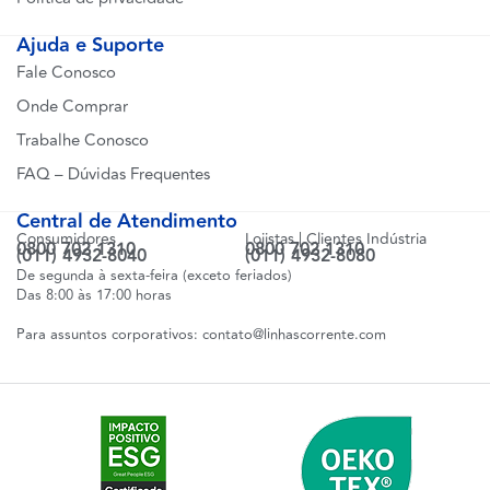
Ajuda e Suporte
Fale Conosco
Onde Comprar
Trabalhe Conosco
FAQ – Dúvidas Frequentes
Central de Atendimento
Consumidores
Lojistas | Clientes Indústria
0800 702 1310
0800 702 1310
(011) 4932-8040
(011) 4932-8080
De segunda à sexta-feira (exceto feriados)
Das 8:00 às 17:00 horas
Para assuntos corporativos:
contato@linhascorrente.com