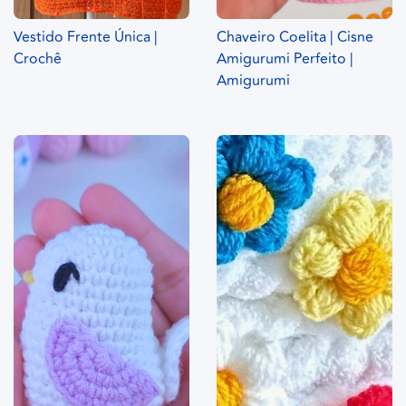
Vestido Frente Única |
Chaveiro Coelita | Cisne
Crochê
Amigurumi Perfeito |
Amigurumi