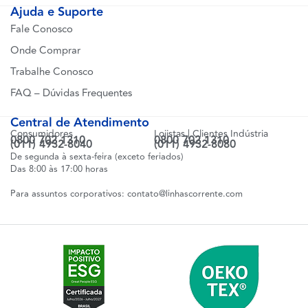
Ajuda e Suporte
Fale Conosco
Onde Comprar
Trabalhe Conosco
FAQ – Dúvidas Frequentes
Central de Atendimento
Consumidores
Lojistas | Clientes Indústria
0800 702 1310
0800 702 1310
(011) 4932-8040
(011) 4932-8080
De segunda à sexta-feira (exceto feriados)
Das 8:00 às 17:00 horas
Para assuntos corporativos:
contato@linhascorrente.com