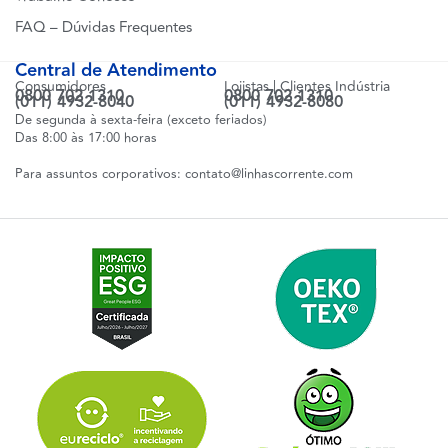
FAQ – Dúvidas Frequentes
Central de Atendimento
Consumidores
Lojistas | Clientes Indústria
0800 702 1310
0800 702 1310
(011) 4932-8040
(011) 4932-8080
De segunda à sexta-feira (exceto feriados)
Das 8:00 às 17:00 horas
Para assuntos corporativos:
contato@linhascorrente.com