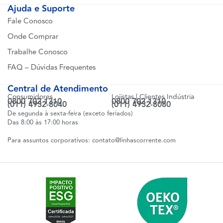
Ajuda e Suporte
Fale Conosco
Onde Comprar
Trabalhe Conosco
FAQ – Dúvidas Frequentes
Central de Atendimento
Consumidores
Lojistas | Clientes Indústria
0800 702 1310
0800 702 1310
(011) 4932-8040
(011) 4932-8080
De segunda à sexta-feira (exceto feriados)
Das 8:00 às 17:00 horas
Para assuntos corporativos:
contato@linhascorrente.com