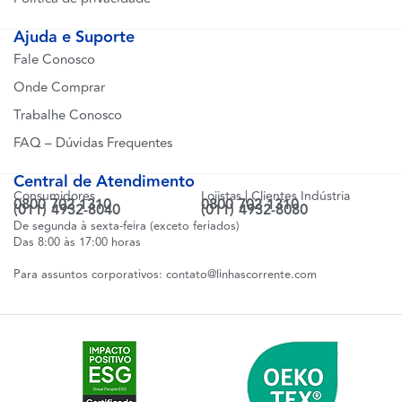
Ajuda e Suporte
Fale Conosco
Onde Comprar
Trabalhe Conosco
FAQ – Dúvidas Frequentes
Central de Atendimento
Consumidores
Lojistas | Clientes Indústria
0800 702 1310
0800 702 1310
(011) 4932-8040
(011) 4932-8080
De segunda à sexta-feira (exceto feriados)
Das 8:00 às 17:00 horas
Para assuntos corporativos:
contato@linhascorrente.com