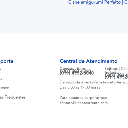
Cisne amigurumi Perfeito | 
uporte
Central de Atendimento
o
Consumidores
Lojistas | Cli
0800 702 1310
(011) 4932-8040
Indústria
0800 702 
(011) 4932
ar
De segunda à sexta-feira (exceto feriad
nosco
Das 8:00 às 17:00 horas
as Frequentes
Para assuntos corporativos:
contato@linhascorrente.com