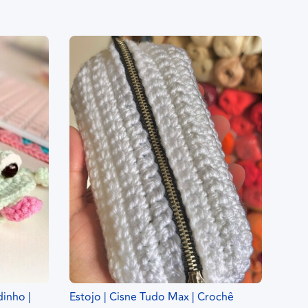
inho |
Estojo | Cisne Tudo Max | Crochê