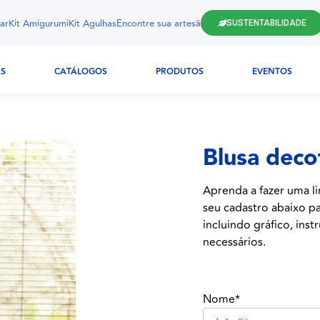
ar
Kit Amigurumi
Kit Agulhas
Encontre sua artesã
SUSTENTABILIDADE
AS
CATÁLOGOS
PRODUTOS
EVENTOS
Blusa decot
Aprenda a fazer uma li
seu cadastro abaixo pa
incluindo gráfico, inst
necessários.
Nome*