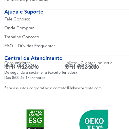
Ajuda e Suporte
Fale Conosco
Onde Comprar
Trabalhe Conosco
FAQ – Dúvidas Frequentes
Central de Atendimento
Consumidores
Lojistas | Clientes Indústria
0800 702 1310
0800 702 1310
(011) 4932-8040
(011) 4932-8080
De segunda à sexta-feira (exceto feriados)
Das 8:00 às 17:00 horas
Para assuntos corporativos:
contato@linhascorrente.com