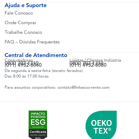
Ajuda e Suporte
Fale Conosco
Onde Comprar
Trabalhe Conosco
FAQ – Dúvidas Frequentes
Central de Atendimento
Consumidores
Lojistas | Clientes Indústria
0800 702 1310
0800 702 1310
(011) 4932-8040
(011) 4932-8080
De segunda à sexta-feira (exceto feriados)
Das 8:00 às 17:00 horas
Para assuntos corporativos:
contato@linhascorrente.com