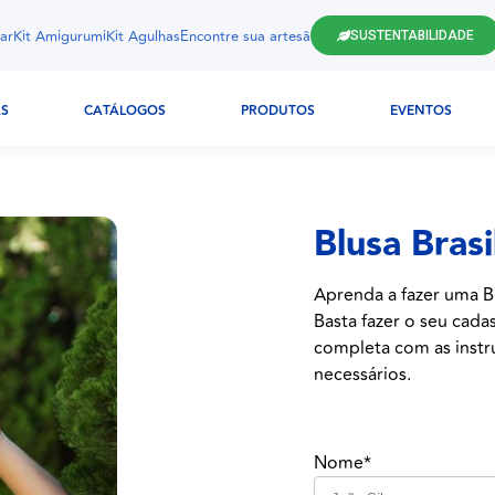
ar
Kit Amigurumi
Kit Agulhas
Encontre sua artesã
SUSTENTABILIDADE
AS
CATÁLOGOS
PRODUTOS
EVENTOS
Blusa Brasil
Aprenda a fazer uma Blu
Basta fazer o seu cada
completa com as instru
necessários.
Nome*