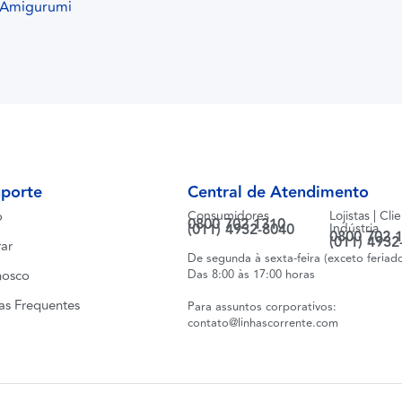
| Amigurumi
uporte
Central de Atendimento
o
Consumidores
Lojistas | Cli
0800 702 1310
(011) 4932-8040
Indústria
0800 702 
(011) 4932
ar
De segunda à sexta-feira (exceto feriad
nosco
Das 8:00 às 17:00 horas
as Frequentes
Para assuntos corporativos:
contato@linhascorrente.com