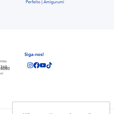
Perfeito | Amigurumi
Siga-nos!
entes
1310
-8080
os)